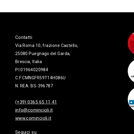
Contatti:
Via Roma 10, frazione Castello,
25080 Puegnago del Garda,
Brescia, Italia
P.I:01964020984
C.F:CMNGFR59T14H086U
N. REA: BS-396787
(+39) 0365 65 11 41
info@comincioli.it
www.comincioli.it
Seguici su: