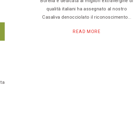
Borella e dedicata ai migliori extravergine di
qualità italiani ha assegnato al nostro
Casaliva denocciolato il riconoscimento
READ MORE
ata