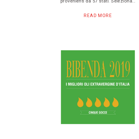
provenienti da 57 stati. Seleziona
READ MORE