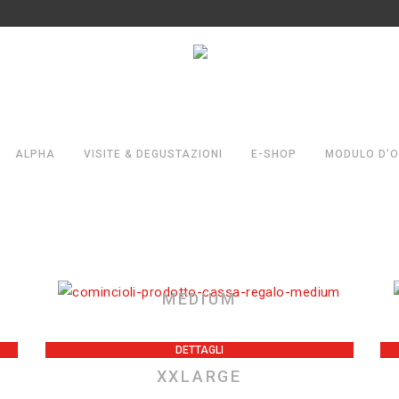
ALPHA
VISITE & DEGUSTAZIONI
E-SHOP
MODULO D’O
MEDIUM
DETTAGLI
XXLARGE