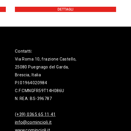
DETTAGLI
Contatti:
Via Roma 10, frazione Castello,
25080 Puegnago del Garda,
Brescia, Italia
P.I:01964020984
C.F:CMNGFR59T14H086U
N. REA: BS-396787
(+39) 0365 65 11 41
info@comincioli.it
www.comincioli.it