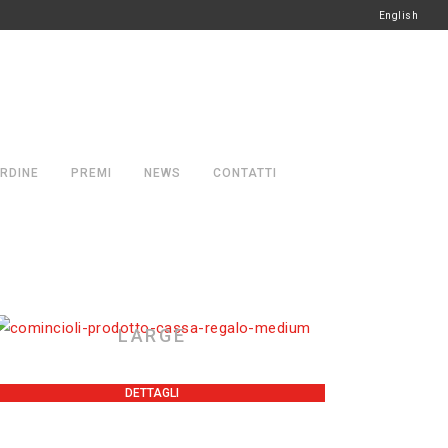
English
RDINE
PREMI
NEWS
CONTATTI
LARGE
DETTAGLI