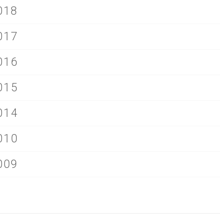
018
017
016
015
014
010
009