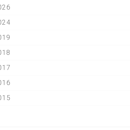
026
024
019
018
017
016
015