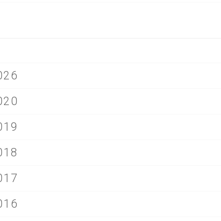
026
020
019
018
017
016