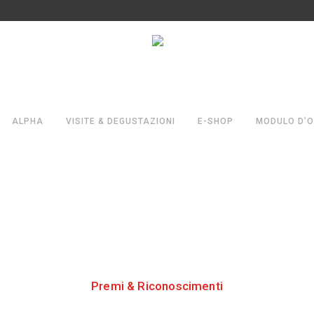
ALPHA
VISITE & DEGUSTAZIONI
E-SHOP
MODULO D’O
VINI
Premi & Riconoscimenti