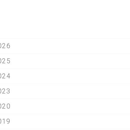
026
025
024
023
020
019