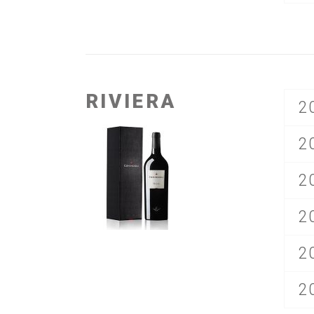
RIVIERA
2
2
2
2
2
2