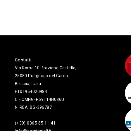
Contatti:
Via Roma 10, frazione Castello,
25080 Puegnago del Garda,
Brescia, Italia
P.I:01964020984
C.F:CMNGFR59T14H086U
N. REA: BS-396787
(+39) 0365 65 11 41